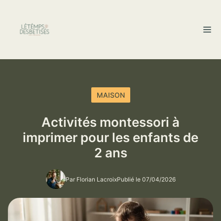
Aller
au
M
contenu
MAISON
Activités montessori à
imprimer pour les enfants de
2 ans
Par Florian Lacroix
Publié le 07/04/2026