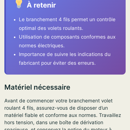
À retenir
Le branchement 4 fils permet un contrôle
optimal des volets roulants.
Utilisation de composants conformes aux
normes électriques.
Importance de suivre les indications du
fabricant pour éviter des erreurs.
Matériel nécessaire
Avant de commencer votre branchement volet
roulant 4 fils, assurez-vous de disposer d’un
matériel fiable et conforme aux normes. Travaillez
hors tension, dans une boîte de dérivation
spacieuse, et conservez la notice du moteur à