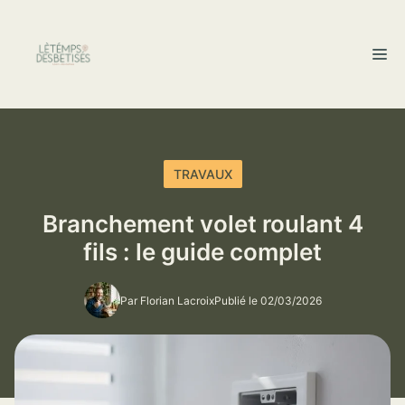
Aller
au
M
contenu
TRAVAUX
Branchement volet roulant 4
fils : le guide complet
Par Florian Lacroix
Publié le 02/03/2026