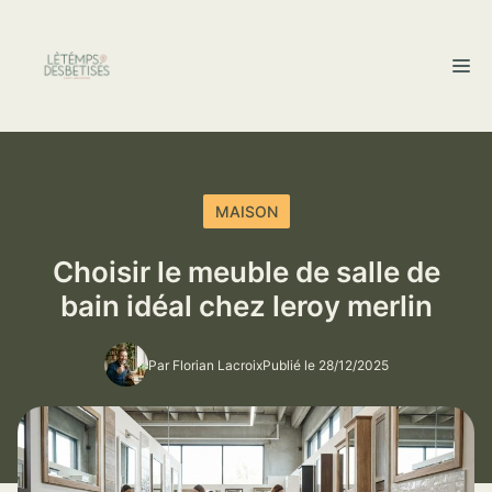
Aller
au
M
contenu
MAISON
Choisir le meuble de salle de
bain idéal chez leroy merlin
Par Florian Lacroix
Publié le 28/12/2025