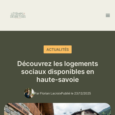
Aller
au
M
contenu
ACTUALITÉS
Découvrez les logements
sociaux disponibles en
haute-savoie
Par Florian Lacroix
Publié le 23/12/2025