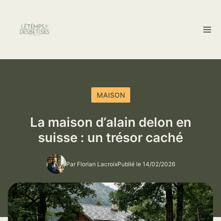
Aller
au
M
contenu
MAISON
La maison d’alain delon en
suisse : un trésor caché
Par Florian Lacroix
Publié le 14/02/2026