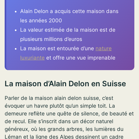
Alain Delon a acquis cette maison dans
les années 2000
La valeur estimée de la maison est de
plusieurs millions d’euros
La maison est entourée d’une
nature
luxuriante
et offre une vue imprenable
La maison d’Alain Delon en Suisse
Parler de la maison alain delon suisse, c’est
évoquer un havre plutôt qu’un simple toit. La
demeure reflète une quête de silence, de beauté et
de recul. Elle s’inscrit dans un décor naturel
généreux, où les grands arbres, les lumières du
Léman et la ligne des Alpes dessinent un cadre