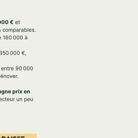
000 €
et
s comparables.
de 160 000 à
 350 000 €,
 entre 90 000
rénover.
gne prix en
secteur un peu