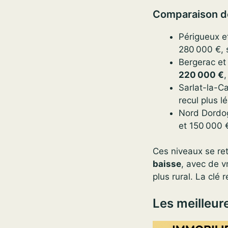
Comparaison de
Périgueux e
280 000 €, 
Bergerac et
220 000 €
Sarlat-la-C
recul plus l
Nord Dordog
et 150 000 
Ces niveaux se re
baisse
, avec de v
plus rural. La clé
Les meilleur