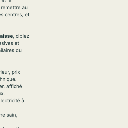
 et le
 remettre au
s centres, et
baisse
, ciblez
ssives et
ilaires du
eur, prix
chnique.
r, affiché
ux.
ectricité à
re sain,