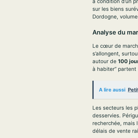
à condition d’un pr
sur les biens suré
Dordogne, volume e
Analyse du mar
Le cœur de marché 
s’allongent, surto
autour de
100 jou
à habiter” partent 
A lire aussi
Peti
Les secteurs les p
desservies. Périgu
recherchée, mais 
délais de vente ra