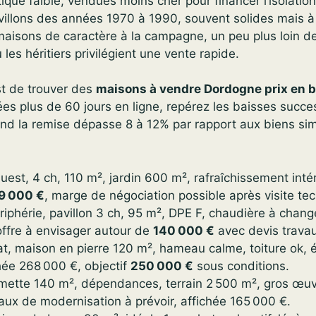
ique faible, vendues moins cher pour financer l’isolation
villons des années 1970 à 1990, souvent solides mais à
maisons de caractère à la campagne, un peu plus loin de
les héritiers privilégient une vente rapide.
est de trouver des
maisons à vendre Dordogne prix en 
es plus de 60 jours en ligne, repérez les baisses succe
nd la remise dépasse 8 à 12% par rapport aux biens sim
est, 4 ch, 110 m², jardin 600 m², rafraîchissement intéri
9 000 €
, marge de négociation possible après visite te
iphérie, pavillon 3 ch, 95 m², DPE F, chaudière à change
offre à envisager autour de
140 000 €
avec devis trava
t, maison en pierre 120 m², hameau calme, toiture ok, él
chée 268 000 €, objectif
250 000 €
sous conditions.
rmette 140 m², dépendances, terrain 2 500 m², gros œuv
aux de modernisation à prévoir, affichée 165 000 €.