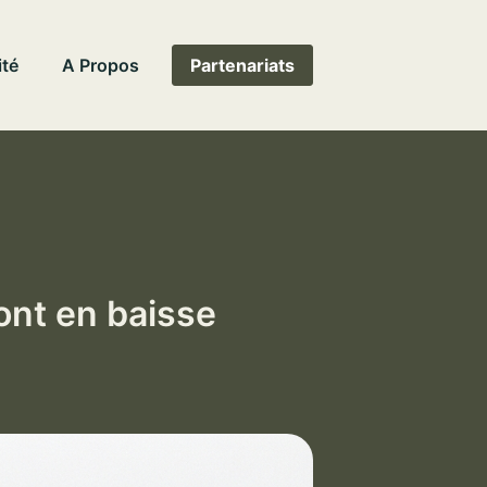
ité
A Propos
Partenariats
ont en baisse