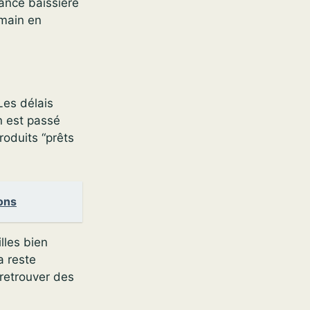
dance baissière
main en
Les délais
n est passé
roduits “prêts
ions
lles bien
a reste
retrouver des