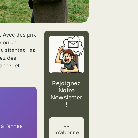
. Avec des prix
e ou un
s attentes, les
hez des
ancer et
Rejoignez
Notre
Newsletter
!
Je
à l’année
m'abonne