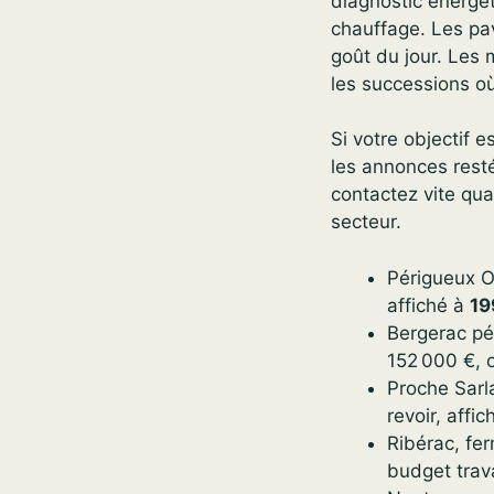
diagnostic énergét
chauffage. Les pa
goût du jour. Les 
les successions où 
Si votre objectif 
les annonces resté
contactez vite qua
secteur.
Périgueux Ou
affiché à
19
Bergerac pér
152 000 €, 
Proche Sarla
revoir, affi
Ribérac, fe
budget trav