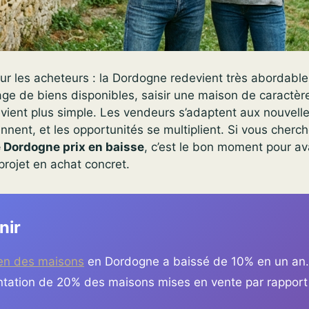
r les acheteurs : la Dordogne redevient très abordable
age de biens disponibles, saisir une maison de caractèr
devient plus simple. Les vendeurs s’adaptent aux nouvelle
nnent, et les opportunités se multiplient. Si vous cherc
 Dordogne prix en baisse
, c’est le bon moment pour av
projet en achat concret.
nir
en des maisons
en Dordogne a baissé de 10% en un an.
ation de 20% des maisons mises en vente par rapport 