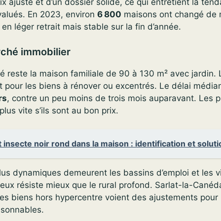
ix ajusté et d’un dossier solide, ce qui entretient la ten
valués. En 2023, environ
6 800
maisons ont changé de 
n léger retrait mais stable sur la fin d’année.
ché immobilier
reste la maison familiale de 90 à 130 m² avec jardin. 
ut pour les biens à rénover ou excentrés. Le délai média
rs
, contre un peu moins de trois mois auparavant. Les p
plus vite s’ils sont au bon prix.
t insecte noir rond dans la maison : identification et solut
lus dynamiques demeurent les bassins d’emploi et les vi
eux résiste mieux que le rural profond. Sarlat-la-Canéd
les biens hors hypercentre voient des ajustements pour 
isonnables.