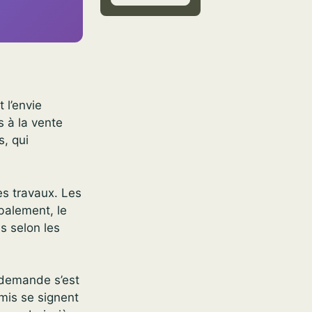
 l’envie
 à la vente
s, qui
s travaux. Les
balement, le
s selon les
a demande s’est
mis se signent