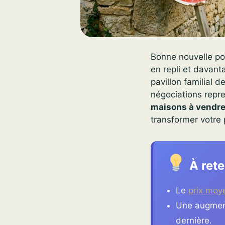
Bonne nouvelle pou
en repli et davant
pavillon familial 
négociations repre
maisons à vendre
transformer votre 
À rete
Le
prix moy
Une augment
dernière.