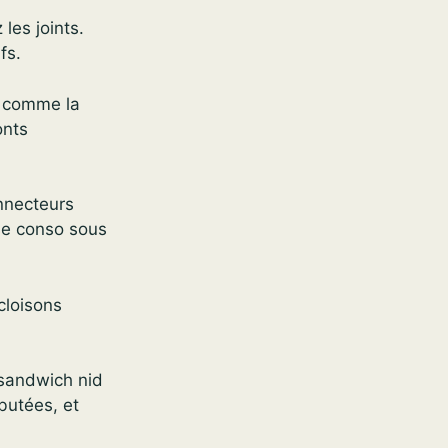
les joints.
fs.
té comme la
onts
onnecteurs
sse conso sous
cloisons
sandwich nid
 butées, et