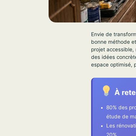
Envie de transform
bonne méthode et 
projet accessible
des idées concrète
espace optimisé, p
À rete
80% des prop
étude de ma
Les rénovat
20%.