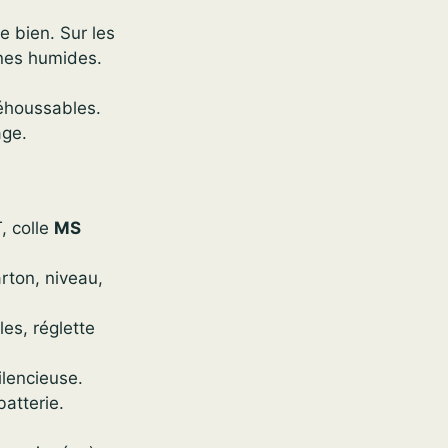
e bien. Sur les
ones humides.
déhoussables.
age.
, colle
MS
arton, niveau,
es, réglette
ilencieuse.
batterie.