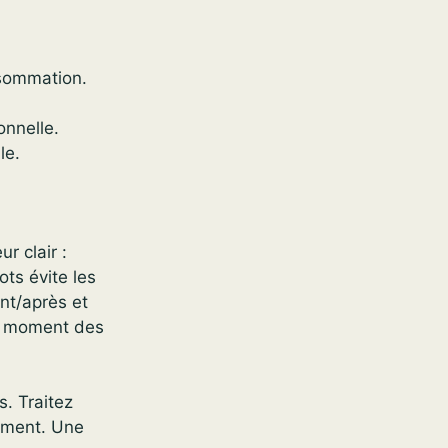
nsommation.
onnelle.
le.
r clair :
ots évite les
nt/après et
au moment des
s. Traitez
tement. Une