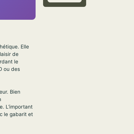
hétique. Elle
laisir de
rdant le
D ou des
eur. Bien
n
e. L’important
c le gabarit et