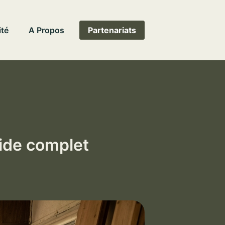
ité
A Propos
Partenariats
uide complet