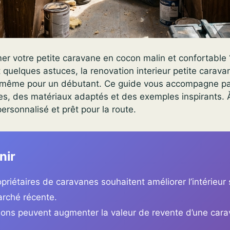
er votre petite caravane en cocon malin et confortable
quelques astuces, la renovation interieur petite carava
, même pour un débutant. Ce guide vous accompagne pa
s, des matériaux adaptés et des exemples inspirants. À 
ersonnalisé et prêt pour la route.
nir
riétaires de caravanes souhaitent améliorer l’intérieur
rché récente.
ions peuvent augmenter la valeur de revente d’une car