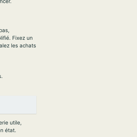
ncer.
epas,
ifié. Fixez un
alez les achats
s.
ie utile,
n état.