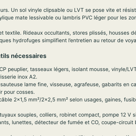
urs. Un sol vinyle clipsable ou LVT se pose vite et résist
ylique mate lessivable ou lambris PVC léger pour les z
s et textile. Rideaux occultants, stores plissés, housses 
iques hydrofuges simplifient l’entretien au retour de voy
tils nécessaires
CP peuplier, tasseaux légers, isolant mousse, vinyle/LVT
visserie inox A2.
e sauteuse lame fine, visseuse, agrafeuse, gabarits en c
ir pour cosses.
: câble 2×1,5 mm²/2×2,5 mm² selon usages, gaines, fusibl
tuyaux souples, colliers, robinet compact, pompe 12 V s
ants, lunettes, détecteur de fumée et CO, coupe-circuit 