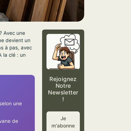
 ? Avec une
ne devient un
s à pas, avec
la clé : un
Rejoignez
Notre
Newsletter
!
 selon une
Je
avane de
m'abonne