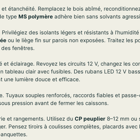
e et étanchéité. Remplacez le bois abîmé, reconditionnez 
de type
MS polymère
adhère bien sans solvants agressi
. Privilégiez des isolants légers et résistants à l’humidi
lée
ou le liège fin sur parois non exposées. Traitez les p
 des fenêtres.
ité et éclairage. Revoyez les circuits 12 V, changez les c
un tableau clair avec fusibles. Des rubans LED 12 V ba
nt une lumière douce et efficace.
e. Tuyaux souples renforcés, raccords fiables et passe-
sous pression avant de fermer les caissons.
rie et rangements. Utilisez du
CP peuplier
8–12 mm ou 
éger. Pensez tiroirs à coulisses complètes, placards avec
banquettes.