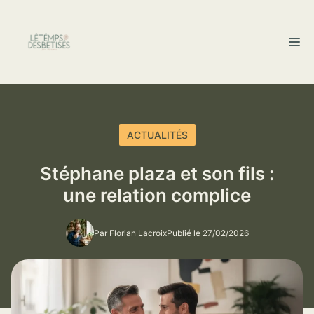
Aller
au
M
contenu
ACTUALITÉS
Stéphane plaza et son fils :
une relation complice
Par Florian Lacroix
Publié le 27/02/2026