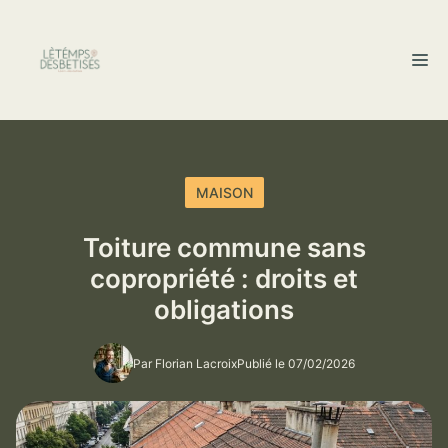
Aller
au
M
contenu
MAISON
Toiture commune sans
copropriété : droits et
obligations
Par Florian Lacroix
Publié le 07/02/2026